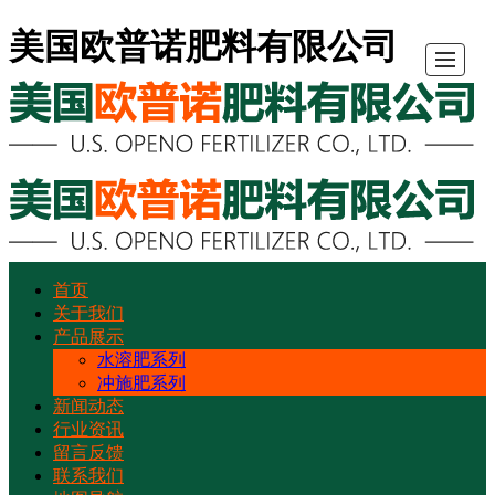
美国欧普诺肥料有限公司
首页
首
关
产
新
行
留
联
地
关于我们
产品展示
页
于
品
闻
业
言
系
图
水溶肥系列
冲施肥系列
新闻动态
我
展
动
资
反
我
导
行业资讯
留言反馈
们
示
态
讯
馈
们
航
联系我们